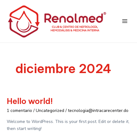
Ir
Main
al
Men
contenido
diciembre 2024
Hello world!
Hello
world!
1 comentario
/
Uncategorized
/
tecnologia@intracarecenter.do
Welcome to WordPress. This is your first post. Edit or delete it,
then start writing!